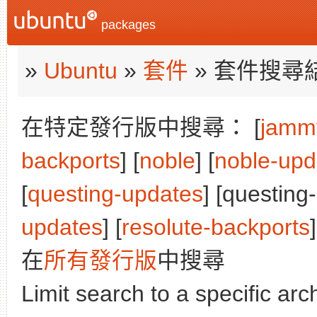
packages
»
Ubuntu
»
套件
» 套件搜尋
在特定發行版中搜尋： [
jamm
backports
] [
noble
] [
noble-upd
[
questing-updates
] [questing
updates
] [
resolute-backports
]
在
所有發行版
中搜尋
Limit search to a specific arch