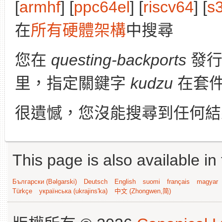
[
armhf
] [
ppc64el
] [
riscv64
] [
s
在
所有硬體架構
中搜尋
您在
questing-backports
發
里，指定關鍵字
kudzu
在套件
很遺憾，您沒能搜尋到任何結
This page is also available in
Български (Bəlgarski)
Deutsch
English
suomi
français
magyar
Türkçe
українська (ukrajins'ka)
中文 (Zhongwen,简)