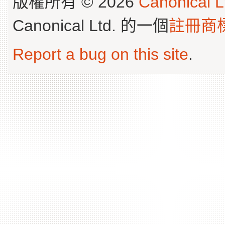
版權所有 © 2026
Canonical L
Canonical Ltd. 的一個
註冊商
Report a bug on this site
.