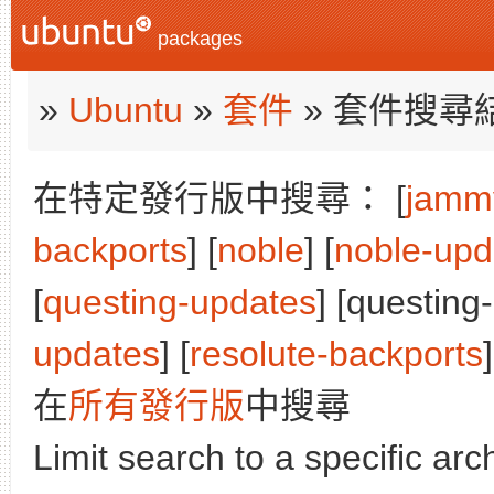
packages
»
Ubuntu
»
套件
» 套件搜尋
在特定發行版中搜尋： [
jamm
backports
] [
noble
] [
noble-upd
[
questing-updates
] [questing
updates
] [
resolute-backports
]
在
所有發行版
中搜尋
Limit search to a specific arch