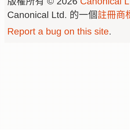
版權所有 © 2026
Canonical L
Canonical Ltd. 的一個
註冊商
Report a bug on this site
.