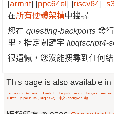
[
armhf
] [
ppc64el
] [
riscv64
] [
s
在
所有硬體架構
中搜尋
您在
questing-backports
發
里，指定關鍵字
libqtscript4-s
很遺憾，您沒能搜尋到任何結
This page is also available in
Български (Bəlgarski)
Deutsch
English
suomi
français
magyar
Türkçe
українська (ukrajins'ka)
中文 (Zhongwen,简)