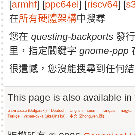
[
armhf
] [
ppc64el
] [
riscv64
] [
s
在
所有硬體架構
中搜尋
您在
questing-backports
發
里，指定關鍵字
gnome-ppp
很遺憾，您沒能搜尋到任何結
This page is also available in
Български (Bəlgarski)
Deutsch
English
suomi
français
magyar
Türkçe
українська (ukrajins'ka)
中文 (Zhongwen,简)