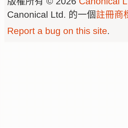
版權所有 © 2026
Canonical L
Canonical Ltd. 的一個
註冊商
Report a bug on this site
.