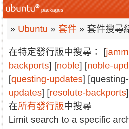
packages
»
Ubuntu
»
套件
» 套件搜尋
在特定發行版中搜尋： [
jamm
backports
] [
noble
] [
noble-upd
[
questing-updates
] [questing
updates
] [
resolute-backports
]
在
所有發行版
中搜尋
Limit search to a specific arch