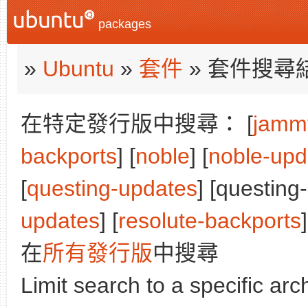
packages
»
Ubuntu
»
套件
» 套件搜尋
在特定發行版中搜尋： [
jamm
backports
] [
noble
] [
noble-upd
[
questing-updates
] [questing
updates
] [
resolute-backports
]
在
所有發行版
中搜尋
Limit search to a specific arch