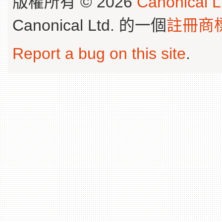
版權所有 © 2026
Canonical L
Canonical Ltd. 的一個
註冊商
Report a bug on this site
.