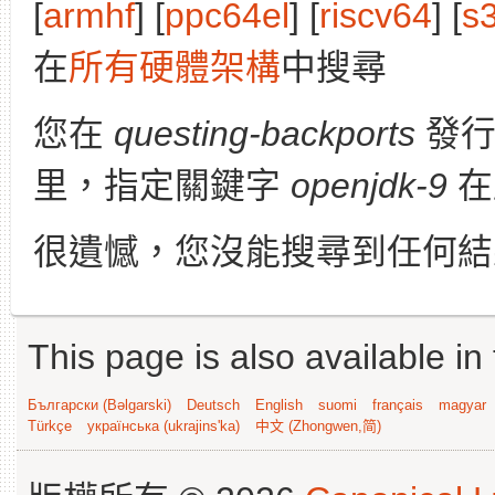
[
armhf
] [
ppc64el
] [
riscv64
] [
s
在
所有硬體架構
中搜尋
您在
questing-backports
發
里，指定關鍵字
openjdk-9
在
很遺憾，您沒能搜尋到任何結
This page is also available in
Български (Bəlgarski)
Deutsch
English
suomi
français
magyar
Türkçe
українська (ukrajins'ka)
中文 (Zhongwen,简)