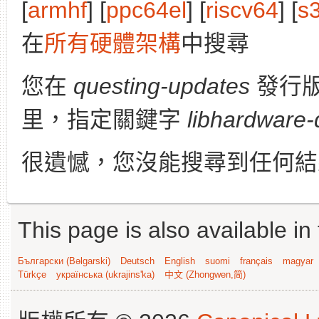
[
armhf
] [
ppc64el
] [
riscv64
] [
s
在
所有硬體架構
中搜尋
您在
questing-updates
發行
里，指定關鍵字
libhardware-
很遺憾，您沒能搜尋到任何結
This page is also available in
Български (Bəlgarski)
Deutsch
English
suomi
français
magyar
Türkçe
українська (ukrajins'ka)
中文 (Zhongwen,简)