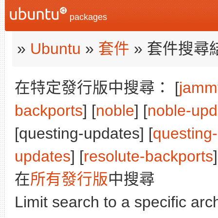
packages
»
Ubuntu
»
套件
» 套件搜尋
在特定發行版中搜尋： [
jamm
backports
] [
noble
] [
noble-upd
[questing-updates] [
questing
updates
] [
resolute-backports
]
在
所有發行版
中搜尋
Limit search to a specific arch