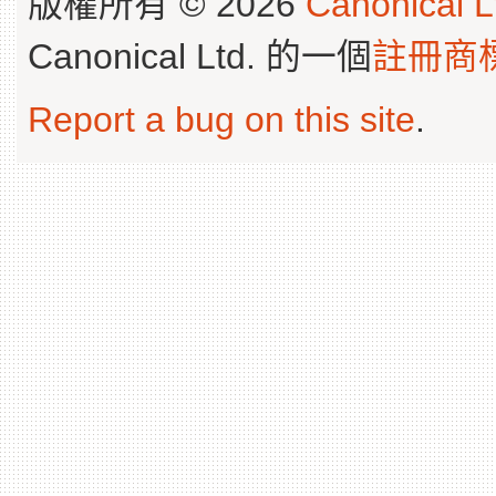
版權所有 © 2026
Canonical L
Canonical Ltd. 的一個
註冊商
Report a bug on this site
.