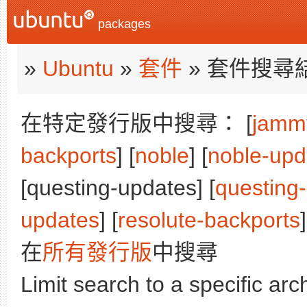
packages
»
Ubuntu
»
套件
» 套件搜尋
在特定發行版中搜尋： [
jamm
backports
] [
noble
] [
noble-upd
[questing-updates] [
questing
updates
] [
resolute-backports
]
在
所有發行版
中搜尋
Limit search to a specific arch