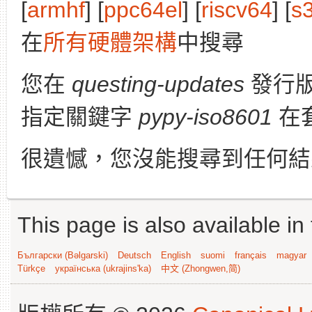
[
armhf
] [
ppc64el
] [
riscv64
] [
s
在
所有硬體架構
中搜尋
您在
questing-updates
發行
指定關鍵字
pypy-iso8601
在
很遺憾，您沒能搜尋到任何結
This page is also available in
Български (Bəlgarski)
Deutsch
English
suomi
français
magyar
Türkçe
українська (ukrajins'ka)
中文 (Zhongwen,简)