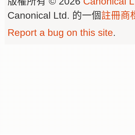
版權所有 © 2026
Canonical L
Canonical Ltd. 的一個
註冊商
Report a bug on this site
.