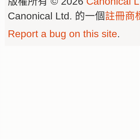
版權所有 © 2026
Canonical L
Canonical Ltd. 的一個
註冊商
Report a bug on this site
.