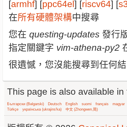
[
armhf
] [
ppc64el
] [
riscv64
] [
s
在
所有硬體架構
中搜尋
您在
questing-updates
發行
指定關鍵字
vim-athena-py2
很遺憾，您沒能搜尋到任何結
This page is also available in
Български (Bəlgarski)
Deutsch
English
suomi
français
magyar
Türkçe
українська (ukrajins'ka)
中文 (Zhongwen,简)