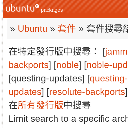
packages
»
Ubuntu
»
套件
» 套件搜尋
在特定發行版中搜尋： [
jamm
backports
] [
noble
] [
noble-upd
[questing-updates] [
questing
updates
] [
resolute-backports
]
在
所有發行版
中搜尋
Limit search to a specific arch