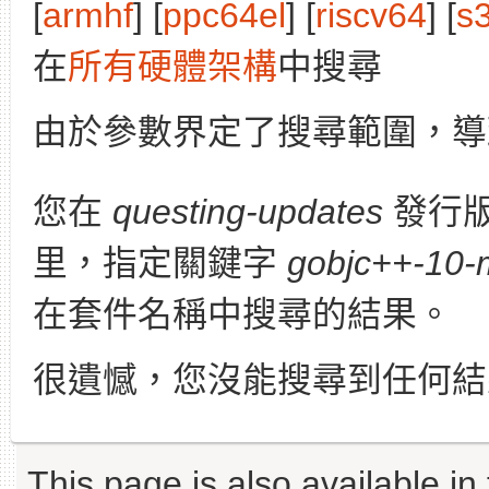
[
armhf
] [
ppc64el
] [
riscv64
] [
s
在
所有硬體架構
中搜尋
由於參數界定了搜尋範圍，導
您在
questing-updates
發行
里，指定關鍵字
gobjc++-10-m
在套件名稱中搜尋的結果。
很遺憾，您沒能搜尋到任何結
This page is also available in