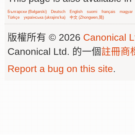
Български (Bəlgarski)
Deutsch
English
suomi
français
magyar
Türkçe
українська (ukrajins'ka)
中文 (Zhongwen,简)
版權所有 © 2026
Canonical L
Canonical Ltd. 的一個
註冊商
Report a bug on this site
.