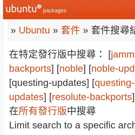
packages
»
Ubuntu
»
套件
» 套件搜尋
在特定發行版中搜尋： [
jamm
backports
] [
noble
] [
noble-upd
[questing-updates] [
questing
updates
] [
resolute-backports
]
在
所有發行版
中搜尋
Limit search to a specific arch