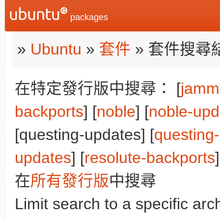
packages
»
Ubuntu
»
套件
» 套件搜尋
在特定發行版中搜尋： [
jamm
backports
] [
noble
] [
noble-upd
[questing-updates] [
questing
updates
] [
resolute-backports
]
在
所有發行版
中搜尋
Limit search to a specific arch