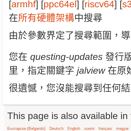
[
armhf
] [
ppc64el
] [
riscv64
] [
s
在
所有硬體架構
中搜尋
由於參數界定了搜尋範圍，導
您在
questing-updates
發行
里，指定關鍵字
jalview
在原
很遺憾，您沒能搜尋到任何結
This page is also available in
Български (Bəlgarski)
Deutsch
English
suomi
français
magyar