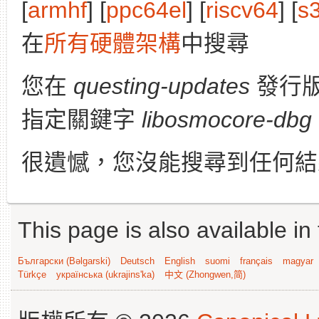
[
armhf
] [
ppc64el
] [
riscv64
] [
s
在
所有硬體架構
中搜尋
您在
questing-updates
發行
指定關鍵字
libosmocore-dbg
很遺憾，您沒能搜尋到任何結
This page is also available in
Български (Bəlgarski)
Deutsch
English
suomi
français
magyar
Türkçe
українська (ukrajins'ka)
中文 (Zhongwen,简)