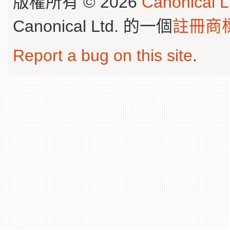
版權所有 © 2026
Canonical L
Canonical Ltd. 的一個
註冊商
Report a bug on this site
.