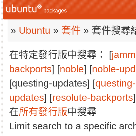
packages
»
Ubuntu
»
套件
» 套件搜尋
在特定發行版中搜尋： [
jamm
backports
] [
noble
] [
noble-upd
[questing-updates] [
questing
updates
] [
resolute-backports
]
在
所有發行版
中搜尋
Limit search to a specific arch