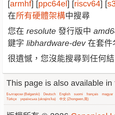
[
armhf
] [
ppc64el
] [
riscv64
] [
s
在
所有硬體架構
中搜尋
您在
resolute
發行版中
amd6
鍵字
libhardware-dev
在套件
很遺憾，您沒能搜尋到任何結
This page is also available in
Български (Bəlgarski)
Deutsch
English
suomi
français
magyar
Türkçe
українська (ukrajins'ka)
中文 (Zhongwen,简)