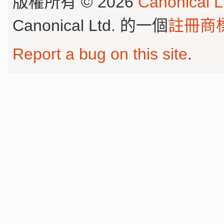
版權所有 © 2026
Canonical L
Canonical Ltd. 的一個
註冊商
Report a bug on this site
.