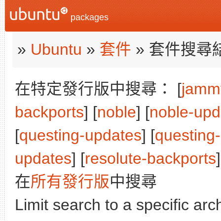
packages
»
Ubuntu
»
套件
» 套件搜尋
在特定發行版中搜尋： [
jamm
backports
] [
noble
] [
noble-upd
[
questing-updates
] [
questing
updates
] [
resolute-backports
]
在
所有發行版
中搜尋
Limit search to a specific arch