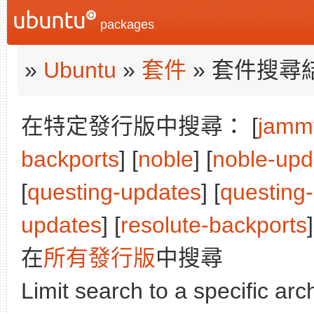
packages
»
Ubuntu
»
套件
» 套件搜尋
在特定發行版中搜尋： [
jamm
backports
] [
noble
] [
noble-upd
[
questing-updates
] [
questing
updates
] [
resolute-backports
]
在
所有發行版
中搜尋
Limit search to a specific arch