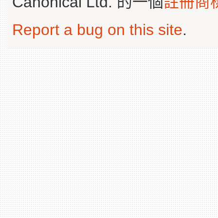
Canonical Ltd. 的一個
註冊商
Report a bug on this site
.