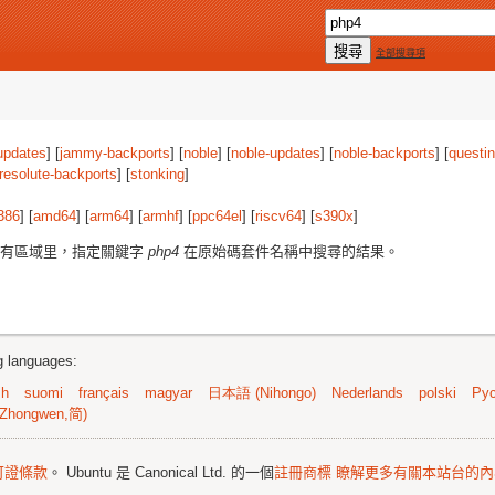
全部搜尋項
updates
] [
jammy-backports
] [
noble
] [
noble-updates
] [
noble-backports
] [
questi
resolute-backports
] [
stonking
]
386
] [
amd64
] [
arm64
] [
armhf
] [
ppc64el
] [
riscv64
] [
s390x
]
所有區域里，指定關鍵字
php4
在原始碼套件名稱中搜尋的結果。
ng languages:
sh
suomi
français
magyar
日本語 (Nihongo)
Nederlands
polski
Рус
Zhongwen,简)
可證條款
。 Ubuntu 是 Canonical Ltd. 的一個
註冊商標
瞭解更多有關本站台的內