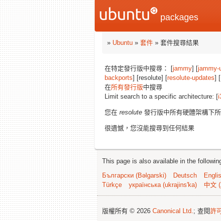
packages
»
Ubuntu
»
套件
» 套件搜尋結果
在特定發行版中搜尋： [
jammy
] [
jammy-
backports
] [resolute] [
resolute-updates
] [
在
所有發行版
中搜尋
Limit search to a specific architecture: [
i
您在
resolute
發行版中所有硬體架構下
很遺憾，您沒能搜尋到任何結果
This page is also available in the followi
Български (Bəlgarski)
Deutsch
Engli
Türkçe
українська (ukrajins'ka)
中文 (
版權所有 © 2026
Canonical Ltd.
; 查閱
許