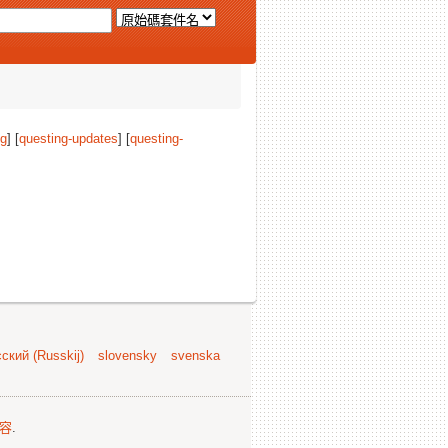
ng
] [
questing-updates
] [
questing-
ский (Russkij)
slovensky
svenska
容
.