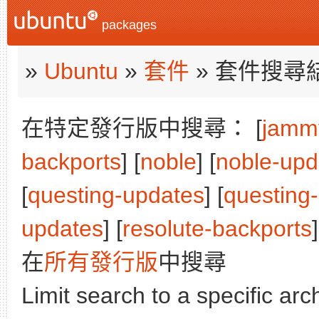
packages
»
Ubuntu
»
套件
» 套件搜尋
在特定發行版中搜尋： [
jamm
backports
] [
noble
] [
noble-upd
[
questing-updates
] [
questing
updates
] [
resolute-backports
]
在
所有發行版
中搜尋
Limit search to a specific arch