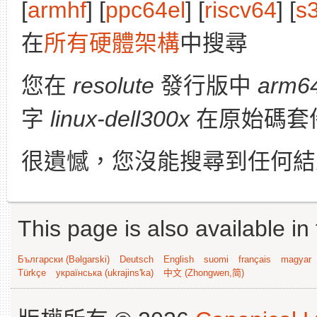
[
armhf
] [
ppc64el
] [
riscv64
] [
s
在
所有硬體架構
中搜尋
您在
resolute
發行版中
arm6
字
linux-dell300x
在原始碼套
很遺憾，您沒能搜尋到任何結
This page is also available in
Български (Bəlgarski)
Deutsch
English
suomi
français
magyar
Türkçe
українська (ukrajins'ka)
中文 (Zhongwen,简)