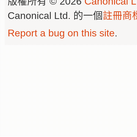
版權所有 © 2026
Canonical L
Canonical Ltd. 的一個
註冊商
Report a bug on this site
.