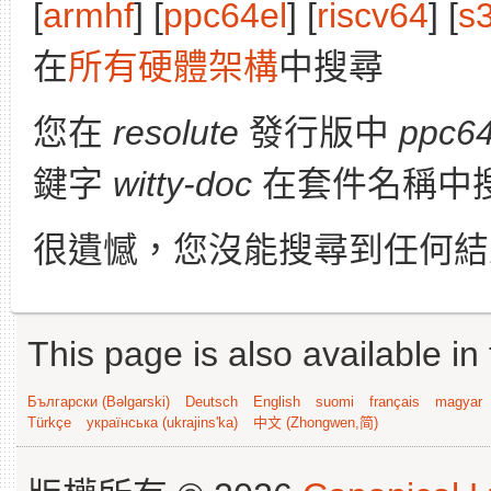
[
armhf
] [
ppc64el
] [
riscv64
] [
s
在
所有硬體架構
中搜尋
您在
resolute
發行版中
ppc64
鍵字
witty-doc
在套件名稱中
很遺憾，您沒能搜尋到任何結
This page is also available in
Български (Bəlgarski)
Deutsch
English
suomi
français
magyar
Türkçe
українська (ukrajins'ka)
中文 (Zhongwen,简)