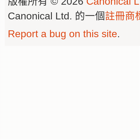
版權所有 © 2026
Canonical L
Canonical Ltd. 的一個
註冊商
Report a bug on this site
.