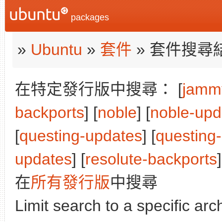
packages
»
Ubuntu
»
套件
» 套件搜尋
在特定發行版中搜尋： [
jamm
backports
] [
noble
] [
noble-upd
[
questing-updates
] [
questing
updates
] [
resolute-backports
]
在
所有發行版
中搜尋
Limit search to a specific arch