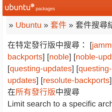
packages
»
Ubuntu
»
套件
» 套件搜尋
在特定發行版中搜尋： [
jamm
backports
] [
noble
] [
noble-upd
[
questing-updates
] [
questing
updates
] [
resolute-backports
]
在
所有發行版
中搜尋
Limit search to a specific arch