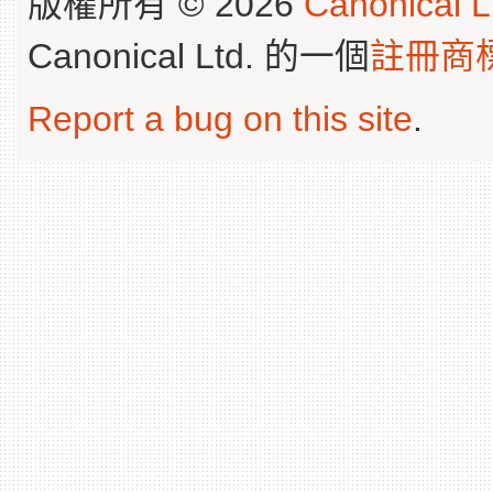
版權所有 © 2026
Canonical L
Canonical Ltd. 的一個
註冊商
Report a bug on this site
.