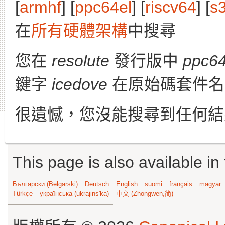
[
armhf
] [
ppc64el
] [
riscv64
] [
s
在
所有硬體架構
中搜尋
您在
resolute
發行版中
ppc64
鍵字
icedove
在原始碼套件名
很遺憾，您沒能搜尋到任何結
This page is also available in
Български (Bəlgarski)
Deutsch
English
suomi
français
magyar
Türkçe
українська (ukrajins'ka)
中文 (Zhongwen,简)