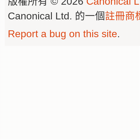
版權所有 © 2026
Canonical L
Canonical Ltd. 的一個
註冊商
Report a bug on this site
.