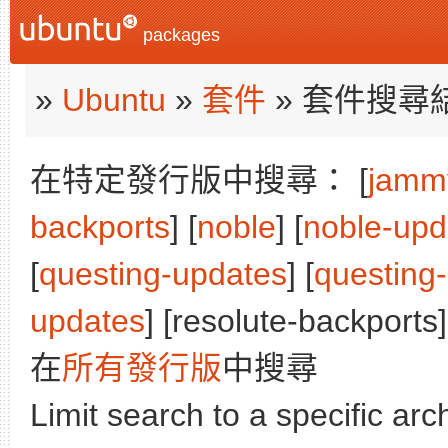
packages
»
Ubuntu
»
套件
» 套件搜尋
在特定發行版中搜尋： [
jamm
backports
] [
noble
] [
noble-upd
[
questing-updates
] [
questing
updates
] [resolute-backports]
在
所有發行版
中搜尋
Limit search to a specific arch