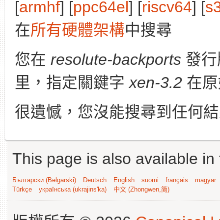
[
armhf
] [
ppc64el
] [
riscv64
] [
s
在
所有硬體架構
中搜尋
您在
resolute-backports
發行
里，指定關鍵字
xen-3.2
在原
很遺憾，您沒能搜尋到任何結
This page is also available in
Български (Bəlgarski)
Deutsch
English
suomi
français
magyar
Türkçe
українська (ukrajins'ka)
中文 (Zhongwen,简)