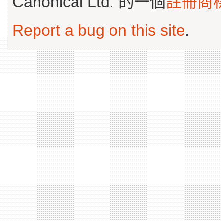
Canonical Ltd. 的一個
註冊商
Report a bug on this site
.