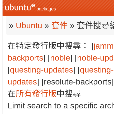
packages
»
Ubuntu
»
套件
» 套件搜尋
在特定發行版中搜尋： [
jamm
backports
] [
noble
] [
noble-upd
[
questing-updates
] [
questing
updates
] [resolute-backports]
在
所有發行版
中搜尋
Limit search to a specific arch