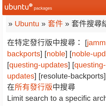
packages
»
Ubuntu
»
套件
» 套件搜尋
在特定發行版中搜尋： [
jamm
backports
] [
noble
] [
noble-upd
[
questing-updates
] [
questing
updates
] [resolute-backports]
在
所有發行版
中搜尋
Limit search to a specific arch