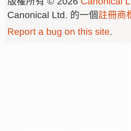
版權所有 © 2026
Canonical L
Canonical Ltd. 的一個
註冊商
Report a bug on this site
.