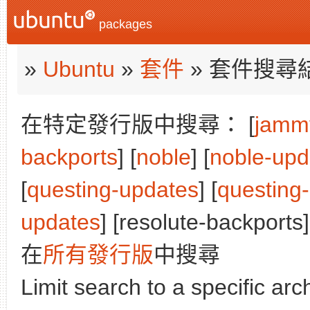
packages
»
Ubuntu
»
套件
» 套件搜尋
在特定發行版中搜尋： [
jamm
backports
] [
noble
] [
noble-upd
[
questing-updates
] [
questing
updates
] [resolute-backports]
在
所有發行版
中搜尋
Limit search to a specific arch