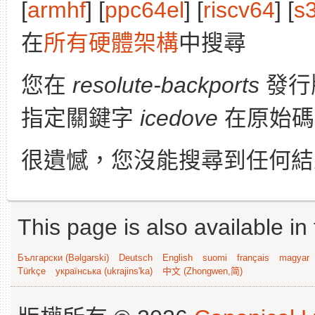
[
armhf
] [
ppc64el
] [
riscv64
] [
s
在
所有硬體架構
中搜尋
您在
resolute-backports
發行
指定關鍵字
icedove
在原始碼
很遺憾，您沒能搜尋到任何結
This page is also available in
Български (Bəlgarski)
Deutsch
English
suomi
français
magyar
Türkçe
українська (ukrajins'ka)
中文 (Zhongwen,简)