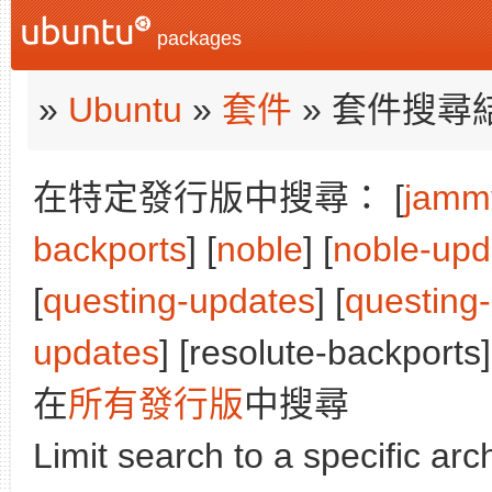
packages
»
Ubuntu
»
套件
» 套件搜尋
在特定發行版中搜尋： [
jamm
backports
] [
noble
] [
noble-upd
[
questing-updates
] [
questing
updates
] [resolute-backports]
在
所有發行版
中搜尋
Limit search to a specific arch