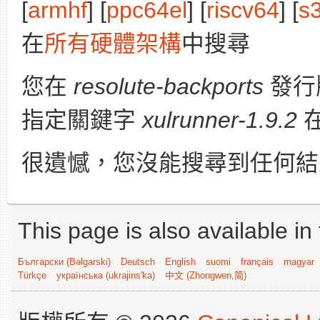
[
armhf
] [
ppc64el
] [
riscv64
] [
s
在
所有硬體架構
中搜尋
您在
resolute-backports
發行
指定關鍵字
xulrunner-1.9.2
很遺憾，您沒能搜尋到任何結
This page is also available in
Български (Bəlgarski)
Deutsch
English
suomi
français
magyar
Türkçe
українська (ukrajins'ka)
中文 (Zhongwen,简)