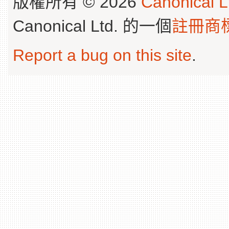
版權所有 © 2026
Canonical L
Canonical Ltd. 的一個
註冊商
Report a bug on this site
.