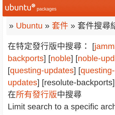
packages
»
Ubuntu
»
套件
» 套件搜尋
在特定發行版中搜尋： [
jamm
backports
] [
noble
] [
noble-upd
[
questing-updates
] [
questing
updates
] [resolute-backports]
在
所有發行版
中搜尋
Limit search to a specific arch