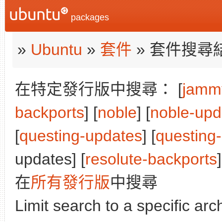
packages
»
Ubuntu
»
套件
» 套件搜尋
在特定發行版中搜尋： [
jamm
backports
] [
noble
] [
noble-upd
[
questing-updates
] [
questing
updates] [
resolute-backports
]
在
所有發行版
中搜尋
Limit search to a specific arch