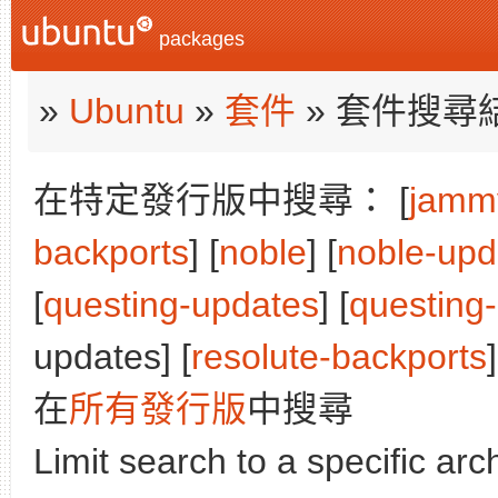
packages
»
Ubuntu
»
套件
» 套件搜尋
在特定發行版中搜尋： [
jamm
backports
] [
noble
] [
noble-upd
[
questing-updates
] [
questing
updates] [
resolute-backports
]
在
所有發行版
中搜尋
Limit search to a specific arch