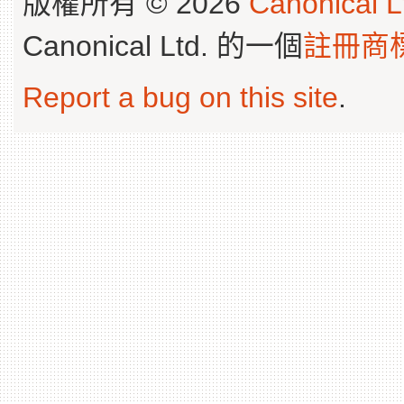
版權所有 © 2026
Canonical L
Canonical Ltd. 的一個
註冊商
Report a bug on this site
.