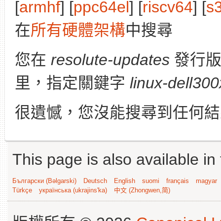
[
armhf
] [
ppc64el
] [
riscv64
] [
s
在
所有硬體架構
中搜尋
您在
resolute-updates
發行
里，指定關鍵字
linux-dell300
很遺憾，您沒能搜尋到任何結
This page is also available in
Български (Bəlgarski)
Deutsch
English
suomi
français
magyar
Türkçe
українська (ukrajins'ka)
中文 (Zhongwen,简)