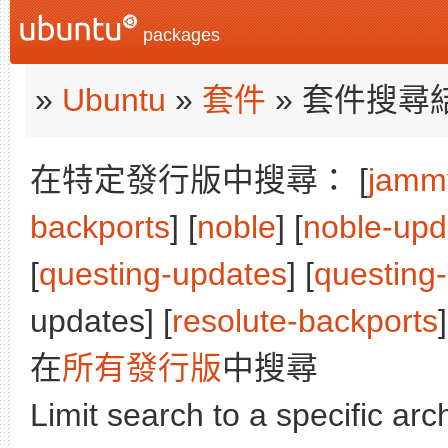
packages
»
Ubuntu
»
套件
» 套件搜尋
在特定發行版中搜尋： [
jamm
backports
] [
noble
] [
noble-upd
[
questing-updates
] [
questing
updates] [
resolute-backports
]
在
所有發行版
中搜尋
Limit search to a specific arch