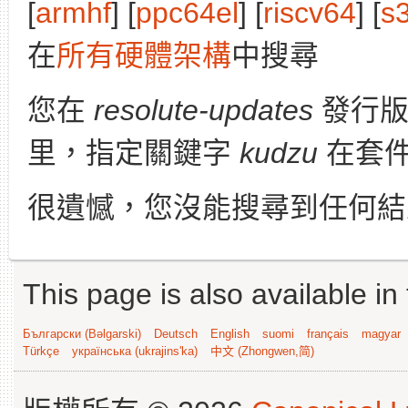
[
armhf
] [
ppc64el
] [
riscv64
] [
s
在
所有硬體架構
中搜尋
您在
resolute-updates
發行
里，指定關鍵字
kudzu
在套件
很遺憾，您沒能搜尋到任何結
This page is also available in
Български (Bəlgarski)
Deutsch
English
suomi
français
magyar
Türkçe
українська (ukrajins'ka)
中文 (Zhongwen,简)