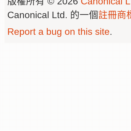
版權所有 © 2026
Canonical L
Canonical Ltd. 的一個
註冊商
Report a bug on this site
.