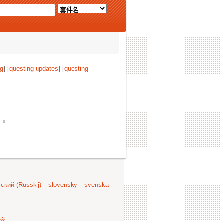
ng
] [
questing-updates
] [
questing-
果。
ский (Russkij)
slovensky
svenska
容
.