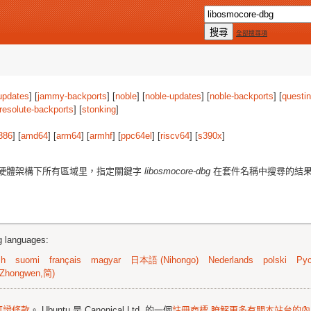
全部搜尋項
updates
] [
jammy-backports
] [
noble
] [
noble-updates
] [
noble-backports
] [
questi
resolute-backports
] [
stonking
]
386
] [
amd64
] [
arm64
] [
armhf
] [
ppc64el
] [
riscv64
] [
s390x
]
硬體架構下所有區域里，指定關鍵字
libosmocore-dbg
在套件名稱中搜尋的結
ng languages:
sh
suomi
français
magyar
日本語 (Nihongo)
Nederlands
polski
Рус
Zhongwen,简)
可證條款
。 Ubuntu 是 Canonical Ltd. 的一個
註冊商標
瞭解更多有關本站台的內