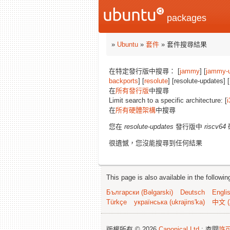
packages
»
Ubuntu
»
套件
» 套件搜尋結果
在特定發行版中搜尋： [
jammy
] [
jammy-
backports
] [
resolute
] [resolute-updates] [
在
所有發行版
中搜尋
Limit search to a specific architecture: [
i
在
所有硬體架構
中搜尋
您在
resolute-updates
發行版中
riscv64
很遺憾，您沒能搜尋到任何結果
This page is also available in the followi
Български (Bəlgarski)
Deutsch
Engli
Türkçe
українська (ukrajins'ka)
中文 (
版權所有 © 2026
Canonical Ltd.
; 查閱
許