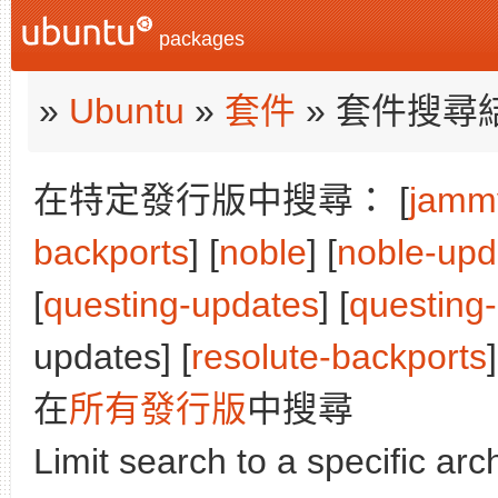
packages
»
Ubuntu
»
套件
» 套件搜尋
在特定發行版中搜尋： [
jamm
backports
] [
noble
] [
noble-upd
[
questing-updates
] [
questing
updates] [
resolute-backports
]
在
所有發行版
中搜尋
Limit search to a specific arch