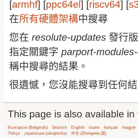
[
armhf
] [
ppc64el
] [
riscv64
] [
s
在
所有硬體架構
中搜尋
您在
resolute-updates
發行
指定關鍵字
parport-modules-
稱中搜尋的結果。
很遺憾，您沒能搜尋到任何結
This page is also available in
Български (Bəlgarski)
Deutsch
English
suomi
français
magyar
Türkçe
українська (ukrajins'ka)
中文 (Zhongwen,简)