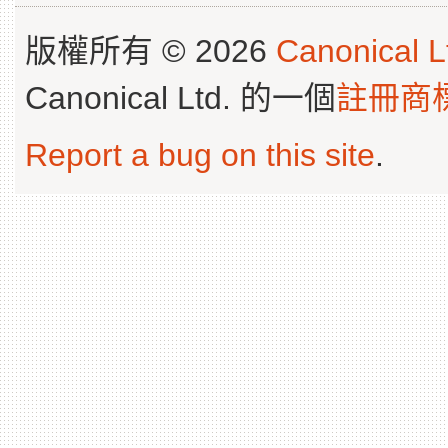
版權所有 © 2026
Canonical L
Canonical Ltd. 的一個
註冊商
Report a bug on this site
.