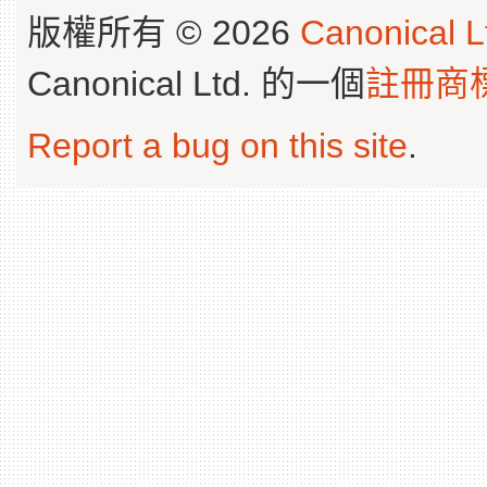
版權所有 © 2026
Canonical L
Canonical Ltd. 的一個
註冊商
Report a bug on this site
.