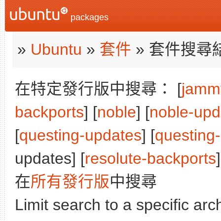
packages
»
Ubuntu
»
套件
» 套件搜尋
在特定發行版中搜尋： [
jamm
backports
] [
noble
] [
noble-upd
[
questing-updates
] [
questing
updates] [
resolute-backports
]
在
所有發行版
中搜尋
Limit search to a specific arch