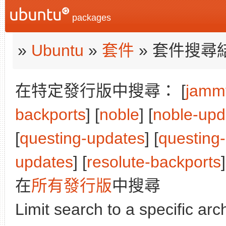
packages
»
Ubuntu
»
套件
» 套件搜尋
在特定發行版中搜尋： [
jamm
backports
] [
noble
] [
noble-upd
[
questing-updates
] [
questing
updates
] [
resolute-backports
在
所有發行版
中搜尋
Limit search to a specific arch