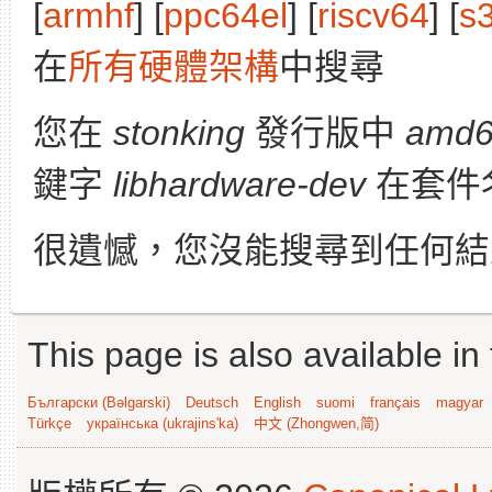
[
armhf
] [
ppc64el
] [
riscv64
] [
s
在
所有硬體架構
中搜尋
您在
stonking
發行版中
amd
鍵字
libhardware-dev
在套件
很遺憾，您沒能搜尋到任何結
This page is also available in
Български (Bəlgarski)
Deutsch
English
suomi
français
magyar
Türkçe
українська (ukrajins'ka)
中文 (Zhongwen,简)