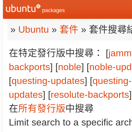
packages
»
Ubuntu
»
套件
» 套件搜尋
在特定發行版中搜尋： [
jamm
backports
] [
noble
] [
noble-upd
[
questing-updates
] [
questing
updates
] [
resolute-backports
在
所有發行版
中搜尋
Limit search to a specific arch