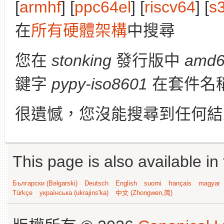
[
armhf
] [
ppc64el
] [
riscv64
] [
s
在
所有硬體架構
中搜尋
您在
stonking
發行版中
amd
鍵字
pypy-iso8601
在套件名
很遺憾，您沒能搜尋到任何結
This page is also available in
Български (Bəlgarski)
Deutsch
English
suomi
français
magyar
Türkçe
українська (ukrajins'ka)
中文 (Zhongwen,简)