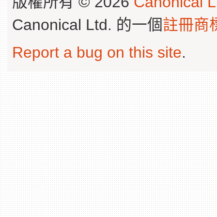
版權所有 © 2026
Canonical L
Canonical Ltd. 的一個
註冊商
Report a bug on this site
.