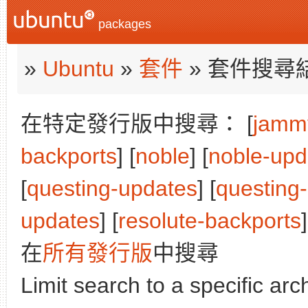
packages
»
Ubuntu
»
套件
» 套件搜尋
在特定發行版中搜尋： [
jamm
backports
] [
noble
] [
noble-upd
[
questing-updates
] [
questing
updates
] [
resolute-backports
在
所有發行版
中搜尋
Limit search to a specific arch