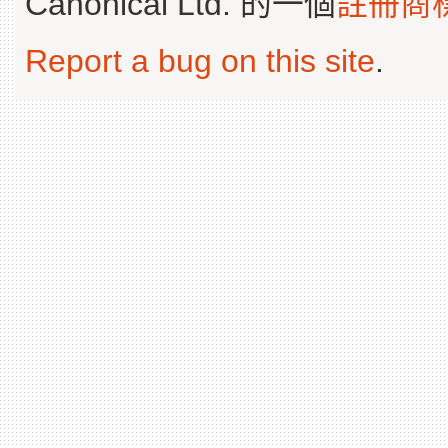
Canonical Ltd. 的一個
註冊商
Report a bug on this site
.