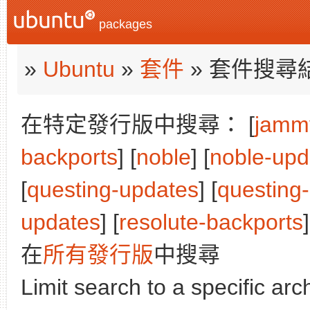
packages
»
Ubuntu
»
套件
» 套件搜尋
在特定發行版中搜尋： [
jamm
backports
] [
noble
] [
noble-upd
[
questing-updates
] [
questing
updates
] [
resolute-backports
在
所有發行版
中搜尋
Limit search to a specific arch