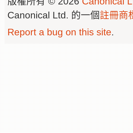
版權所有 © 2026
Canonical L
Canonical Ltd. 的一個
註冊商
Report a bug on this site
.