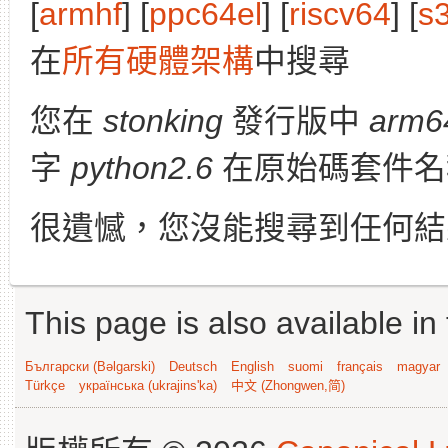
[
armhf
] [
ppc64el
] [
riscv64
] [
s
在
所有硬體架構
中搜尋
您在
stonking
發行版中
arm6
字
python2.6
在原始碼套件名
很遺憾，您沒能搜尋到任何結
This page is also available in
Български (Bəlgarski)
Deutsch
English
suomi
français
magyar
Türkçe
українська (ukrajins'ka)
中文 (Zhongwen,简)