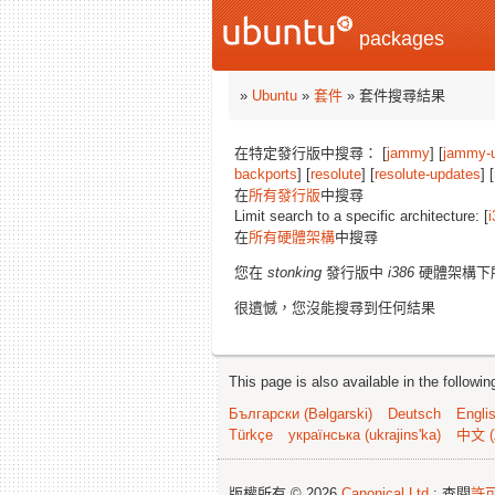
packages
»
Ubuntu
»
套件
» 套件搜尋結果
在特定發行版中搜尋： [
jammy
] [
jammy-
backports
] [
resolute
] [
resolute-updates
] [
在
所有發行版
中搜尋
Limit search to a specific architecture: [
i
在
所有硬體架構
中搜尋
您在
stonking
發行版中
i386
硬體架構下
很遺憾，您沒能搜尋到任何結果
This page is also available in the followi
Български (Bəlgarski)
Deutsch
Engli
Türkçe
українська (ukrajins'ka)
中文 (
版權所有 © 2026
Canonical Ltd.
; 查閱
許