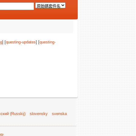
ng
] [
questing-updates
] [
questing-
ский (Russkij)
slovensky
svenska
容
.