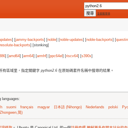
全部搜尋項
updates
] [
jammy-backports
] [
noble
] [
noble-updates
] [
noble-backports
] [
questi
resolute-backports
] [stonking]
386
] [
amd64
] [
arm64
] [
armhf
] [
ppc64el
] [
riscv64
] [
s390x
]
所有區域里，指定關鍵字
python2.6
在原始碼套件名稱中搜尋的結果。
ng languages:
sh
suomi
français
magyar
日本語 (Nihongo)
Nederlands
polski
Рус
Zhongwen,简)
可證條款
。 Ubuntu 是 Canonical Ltd. 的一個
註冊商標
瞭解更多有關本站台的內