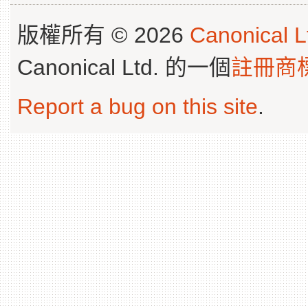
版權所有 © 2026
Canonical L
Canonical Ltd. 的一個
註冊商
Report a bug on this site
.