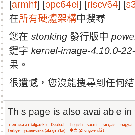
[
armhf
] [
ppc64el
] [
riscv64
] [
s
在
所有硬體架構
中搜尋
您在
stonking
發行版中
powe
鍵字
kernel-image-4.10.0-22-
果。
很遺憾，您沒能搜尋到任何結
This page is also available in
Български (Bəlgarski)
Deutsch
English
suomi
français
magyar
Türkçe
українська (ukrajins'ka)
中文 (Zhongwen,简)