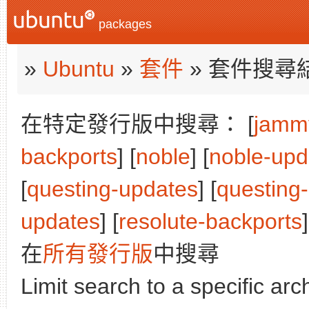
packages
»
Ubuntu
»
套件
» 套件搜尋
在特定發行版中搜尋： [
jamm
backports
] [
noble
] [
noble-upd
[
questing-updates
] [
questing
updates
] [
resolute-backports
在
所有發行版
中搜尋
Limit search to a specific arch