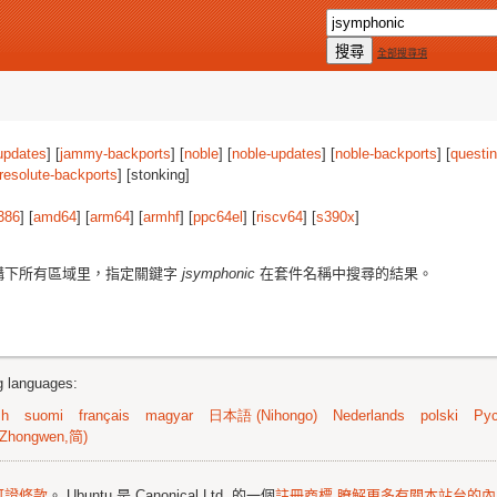
全部搜尋項
updates
] [
jammy-backports
] [
noble
] [
noble-updates
] [
noble-backports
] [
questi
resolute-backports
] [stonking]
386
] [
amd64
] [
arm64
] [
armhf
] [
ppc64el
] [
riscv64
] [
s390x
]
構下所有區域里，指定關鍵字
jsymphonic
在套件名稱中搜尋的結果。
ng languages:
sh
suomi
français
magyar
日本語 (Nihongo)
Nederlands
polski
Рус
Zhongwen,简)
可證條款
。 Ubuntu 是 Canonical Ltd. 的一個
註冊商標
瞭解更多有關本站台的內