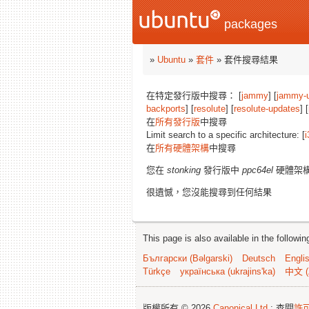
packages
»
Ubuntu
»
套件
» 套件搜尋結果
在特定發行版中搜尋： [
jammy
] [
jammy-
backports
] [
resolute
] [
resolute-updates
] [
在
所有發行版
中搜尋
Limit search to a specific architecture: [
i
在
所有硬體架構
中搜尋
您在
stonking
發行版中
ppc64el
硬體架
很遺憾，您沒能搜尋到任何結果
This page is also available in the followi
Български (Bəlgarski)
Deutsch
Engli
Türkçe
українська (ukrajins'ka)
中文 (
版權所有 © 2026
Canonical Ltd.
; 查閱
許