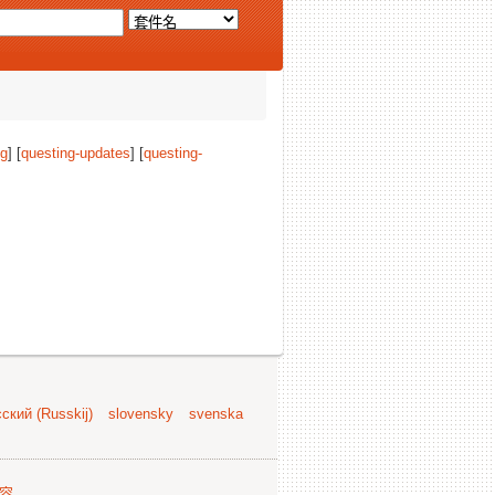
ng
] [
questing-updates
] [
questing-
ский (Russkij)
slovensky
svenska
容
.