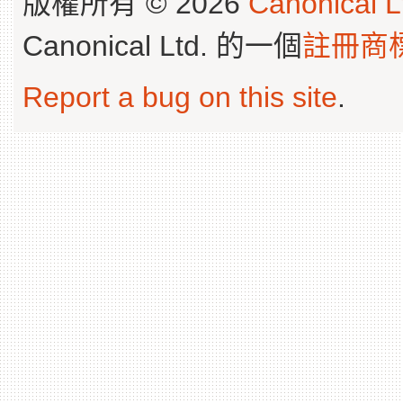
版權所有 © 2026
Canonical L
Canonical Ltd. 的一個
註冊商
Report a bug on this site
.