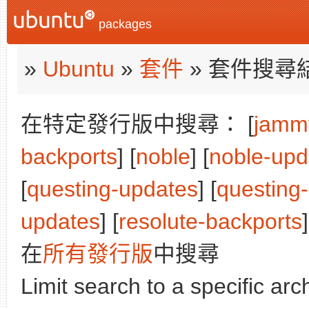
packages
»
Ubuntu
»
套件
» 套件搜尋
在特定發行版中搜尋： [
jamm
backports
] [
noble
] [
noble-upd
[
questing-updates
] [
questing
updates
] [
resolute-backports
在
所有發行版
中搜尋
Limit search to a specific arch