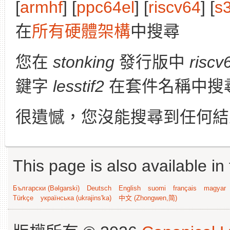
[
armhf
] [
ppc64el
] [
riscv64
] [
s
在
所有硬體架構
中搜尋
您在
stonking
發行版中
riscv
鍵字
lesstif2
在套件名稱中搜
很遺憾，您沒能搜尋到任何結
This page is also available in
Български (Bəlgarski)
Deutsch
English
suomi
français
magyar
Türkçe
українська (ukrajins'ka)
中文 (Zhongwen,简)