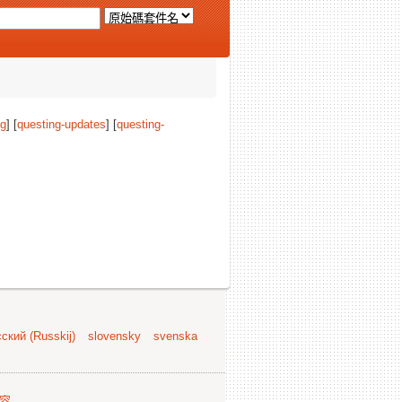
ng
] [
questing-updates
] [
questing-
ский (Russkij)
slovensky
svenska
容
.