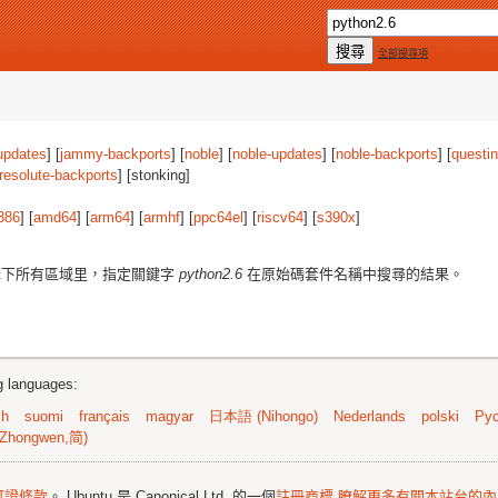
全部搜尋項
updates
] [
jammy-backports
] [
noble
] [
noble-updates
] [
noble-backports
] [
questi
resolute-backports
] [stonking]
386
] [
amd64
] [
arm64
] [
armhf
] [
ppc64el
] [
riscv64
] [
s390x
]
下所有區域里，指定關鍵字
python2.6
在原始碼套件名稱中搜尋的結果。
ng languages:
sh
suomi
français
magyar
日本語 (Nihongo)
Nederlands
polski
Рус
Zhongwen,简)
可證條款
。 Ubuntu 是 Canonical Ltd. 的一個
註冊商標
瞭解更多有關本站台的內