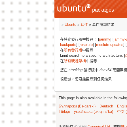
packages
»
Ubuntu
»
套件
» 套件搜尋結果
在特定發行版中搜尋： [
jammy
] [
jammy-
backports
] [
resolute
] [
resolute-updates
] [
在
所有發行版
中搜尋
Limit search to a specific architecture: [
i
在
所有硬體架構
中搜尋
您在
stonking
發行版中
riscv64
硬體架構
很遺憾，您沒能搜尋到任何結果
This page is also available in the followi
Български (Bəlgarski)
Deutsch
Engli
Türkçe
українська (ukrajins'ka)
中文 (
版權所有 © 2026
Canonical Ltd.
; 查閱
許