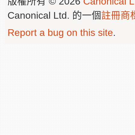
版權所有 © 2026
Canonical L
Canonical Ltd. 的一個
註冊商
Report a bug on this site
.