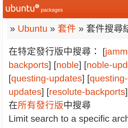
packages
»
Ubuntu
»
套件
» 套件搜尋
在特定發行版中搜尋： [
jamm
backports
] [
noble
] [
noble-upd
[
questing-updates
] [
questing
updates
] [
resolute-backports
在
所有發行版
中搜尋
Limit search to a specific arch