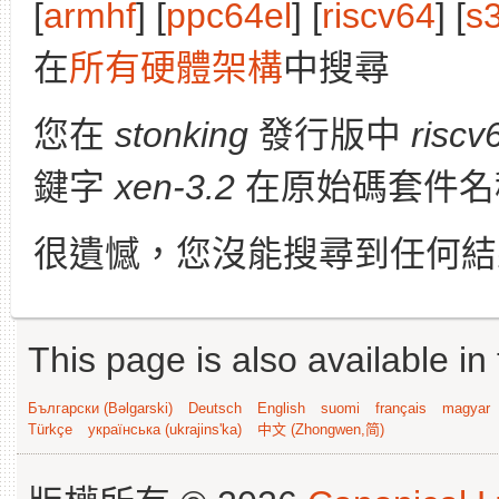
[
armhf
] [
ppc64el
] [
riscv64
] [
s
在
所有硬體架構
中搜尋
您在
stonking
發行版中
riscv
鍵字
xen-3.2
在原始碼套件名
很遺憾，您沒能搜尋到任何結
This page is also available in
Български (Bəlgarski)
Deutsch
English
suomi
français
magyar
Türkçe
українська (ukrajins'ka)
中文 (Zhongwen,简)