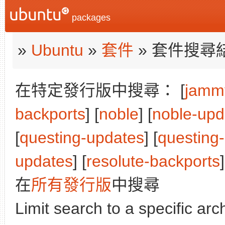
packages
»
Ubuntu
»
套件
» 套件搜尋
在特定發行版中搜尋： [
jamm
backports
] [
noble
] [
noble-upd
[
questing-updates
] [
questing
updates
] [
resolute-backports
在
所有發行版
中搜尋
Limit search to a specific arch