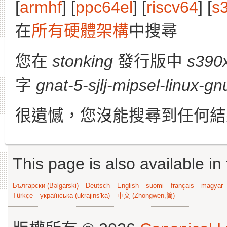
[
armhf
] [
ppc64el
] [
riscv64
] [
s
在
所有硬體架構
中搜尋
您在
stonking
發行版中
s390
字
gnat-5-sjlj-mipsel-linux-gn
很遺憾，您沒能搜尋到任何結
This page is also available in
Български (Bəlgarski)
Deutsch
English
suomi
français
magyar
Türkçe
українська (ukrajins'ka)
中文 (Zhongwen,简)