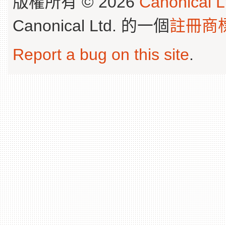
版權所有 © 2026
Canonical L
Canonical Ltd. 的一個
註冊商
Report a bug on this site
.