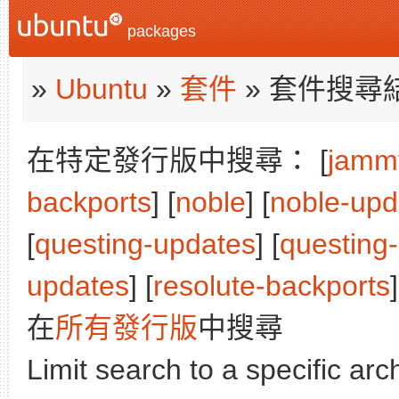
packages
»
Ubuntu
»
套件
» 套件搜尋
在特定發行版中搜尋： [
jamm
backports
] [
noble
] [
noble-upd
[
questing-updates
] [
questing
updates
] [
resolute-backports
在
所有發行版
中搜尋
Limit search to a specific arch