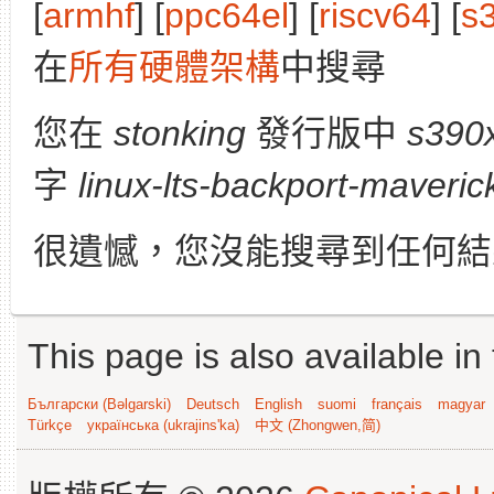
[
armhf
] [
ppc64el
] [
riscv64
] [
s
在
所有硬體架構
中搜尋
您在
stonking
發行版中
s390
字
linux-lts-backport-maveric
很遺憾，您沒能搜尋到任何結
This page is also available in
Български (Bəlgarski)
Deutsch
English
suomi
français
magyar
Türkçe
українська (ukrajins'ka)
中文 (Zhongwen,简)