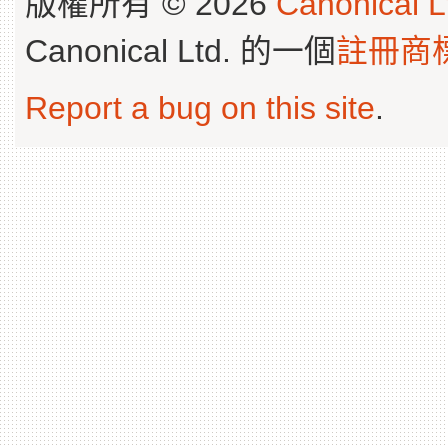
版權所有 © 2026
Canonical L
Canonical Ltd. 的一個
註冊商
Report a bug on this site
.