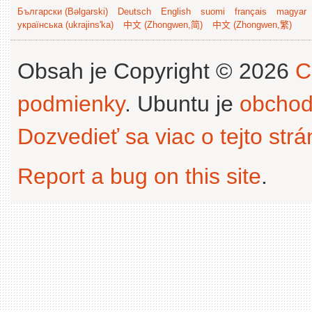
Български (Bəlgarski)
Deutsch
English
suomi
français
magyar
українська (ukrajins'ka)
中文 (Zhongwen,简)
中文 (Zhongwen,繁)
Obsah je Copyright © 2026
C
podmienky
. Ubuntu je
obchod
Dozvedieť sa viac o tejto str
Report a bug on this site
.