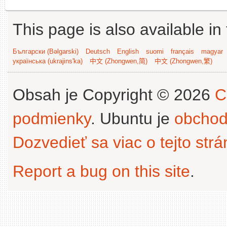
This page is also available in
Български (Bəlgarski)
Deutsch
English
suomi
français
magyar
українська (ukrajins'ka)
中文 (Zhongwen,简)
中文 (Zhongwen,繁)
Obsah je Copyright © 2026
C
podmienky
. Ubuntu je
obchod
Dozvedieť sa viac o tejto str
Report a bug on this site
.