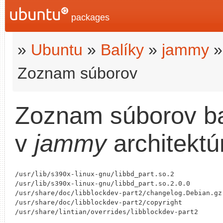
packages
»
Ubuntu
»
Balíky
»
jammy
Zoznam súborov
Zoznam súborov b
v
jammy
architekt
/usr/lib/s390x-linux-gnu/libbd_part.so.2

/usr/lib/s390x-linux-gnu/libbd_part.so.2.0.0

/usr/share/doc/libblockdev-part2/changelog.Debian.gz

/usr/share/doc/libblockdev-part2/copyright
