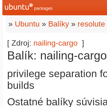
packages
»
Ubuntu
»
Balíky
»
resolute
[ Zdroj:
nailing-cargo
]
Balík: nailing-cargo
privilege separation f
builds
Ostatné balíky súvisi