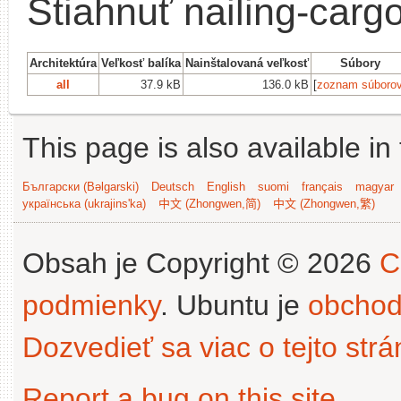
Stiahnuť nailing-carg
Architektúra
Veľkosť balíka
Nainštalovaná veľkosť
Súbory
all
37.9 kB
136.0 kB
[
zoznam súboro
This page is also available in
Български (Bəlgarski)
Deutsch
English
suomi
français
magyar
українська (ukrajins'ka)
中文 (Zhongwen,简)
中文 (Zhongwen,繁)
Obsah je Copyright © 2026
C
podmienky
. Ubuntu je
obchod
Dozvedieť sa viac o tejto str
Report a bug on this site
.