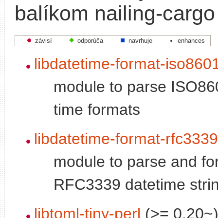
balíkom nailing-cargo
závisí
odporúča
navrhuje
enhances
libdatetime-format-iso8601
module to parse ISO86
time formats
libdatetime-format-rfc3339
module to parse and fo
RFC3339 datetime stri
libtoml-tiny-perl
(>= 0.20~