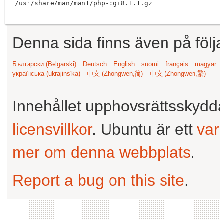
Denna sida finns även på följ
Български (Bəlgarski)
Deutsch
English
suomi
français
magyar
українська (ukrajins'ka)
中文 (Zhongwen,简)
中文 (Zhongwen,繁)
Innehållet upphovsrättsskyd
licensvillkor
. Ubuntu är ett
va
mer om denna webbplats
.
Report a bug on this site
.