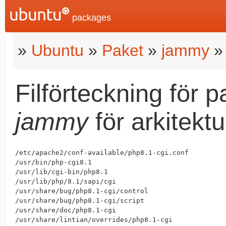
packages
»
Ubuntu
»
Paket
»
jammy
Filförteckning för 
jammy
för arkitekt
/etc/apache2/conf-available/php8.1-cgi.conf

/usr/bin/php-cgi8.1

/usr/lib/cgi-bin/php8.1

/usr/lib/php/8.1/sapi/cgi

/usr/share/bug/php8.1-cgi/control

/usr/share/bug/php8.1-cgi/script

/usr/share/doc/php8.1-cgi

/usr/share/lintian/overrides/php8.1-cgi
