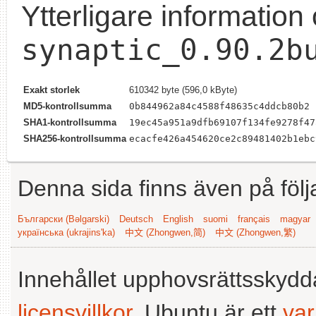
Ytterligare information
synaptic_0.90.2b
Exakt storlek
610342 byte (596,0 kByte)
MD5-kontrollsumma
0b844962a84c4588f48635c4ddcb80b2
SHA1-kontrollsumma
19ec45a951a9dfb69107f134fe9278f47
SHA256-kontrollsumma
ecacfe426a454620ce2c89481402b1ebc
Denna sida finns även på följ
Български (Bəlgarski)
Deutsch
English
suomi
français
magyar
українська (ukrajins'ka)
中文 (Zhongwen,简)
中文 (Zhongwen,繁)
Innehållet upphovsrättsskyd
licensvillkor
. Ubuntu är ett
va