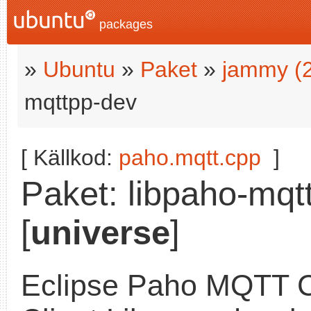
packages
»
Ubuntu
»
Paket
»
jammy (
mqttpp-dev
[ Källkod:
paho.mqtt.cpp
]
Paket: libpaho-mqtt
[
universe
]
Eclipse Paho MQTT 