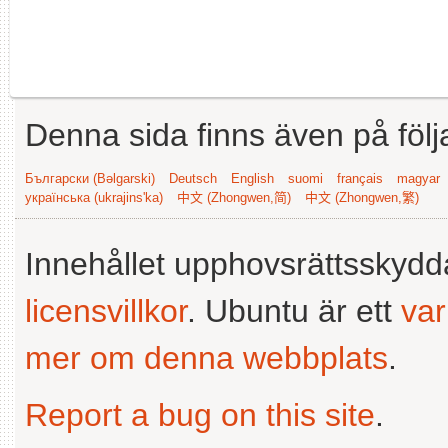
Denna sida finns även på följ
Български (Bəlgarski)
Deutsch
English
suomi
français
magyar
українська (ukrajins'ka)
中文 (Zhongwen,简)
中文 (Zhongwen,繁)
Innehållet upphovsrättsskyd
licensvillkor
. Ubuntu är ett
va
mer om denna webbplats
.
Report a bug on this site
.