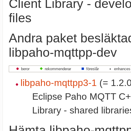
Client Library - deve
files
Andra paket besläkt
libpaho-mqttpp-dev
beror
rekommenderar
föreslår
enhances
libpaho-mqttpp3-1
(= 1.2.0
Eclipse Paho MQTT C++
Library - shared librarie
Hämta libpaho-mqttp