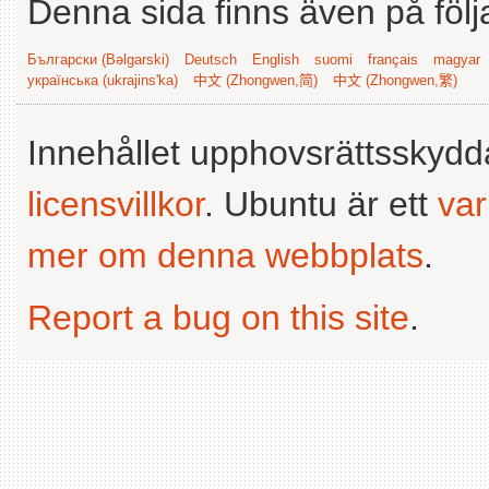
Denna sida finns även på följ
Български (Bəlgarski)
Deutsch
English
suomi
français
magyar
українська (ukrajins'ka)
中文 (Zhongwen,简)
中文 (Zhongwen,繁)
Innehållet upphovsrättsskyd
licensvillkor
. Ubuntu är ett
va
mer om denna webbplats
.
Report a bug on this site
.