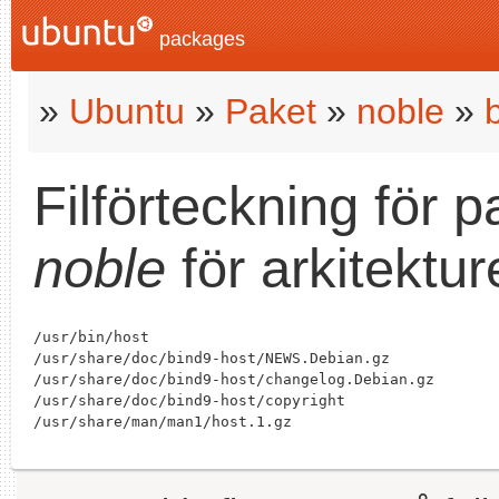
packages
»
Ubuntu
»
Paket
»
noble
»
Filförteckning för 
noble
för arkitektu
/usr/bin/host

/usr/share/doc/bind9-host/NEWS.Debian.gz

/usr/share/doc/bind9-host/changelog.Debian.gz

/usr/share/doc/bind9-host/copyright
