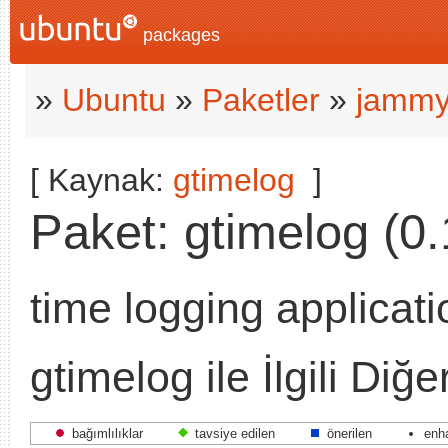
packages
»
Ubuntu
»
Paketler
»
jammy
[ Kaynak:
gtimelog
]
Paket: gtimelog (0.
time logging applicati
gtimelog ile İlgili Diğ
bağımlılıklar
tavsiye edilen
önerilen
enh