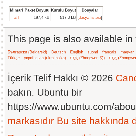
Mimari
Paket Boyutu
Kurulu Boyut
Dosyalar
all
197,4 kB
517,0 kB
[
dosya listesi
]
This page is also available in
Български (Bəlgarski)
Deutsch
English
suomi
français
magyar
Türkçe
українська (ukrajins'ka)
中文 (Zhongwen,简)
中文 (Zhongwe
İçerik Telif Hakkı © 2026
Cano
bakın. Ubuntu bir
https://www.ubuntu.com/abou
markasıdır
Bu site hakkında d