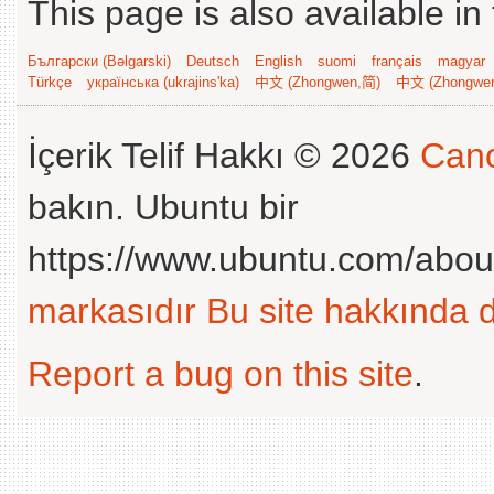
This page is also available in
Български (Bəlgarski)
Deutsch
English
suomi
français
magyar
Türkçe
українська (ukrajins'ka)
中文 (Zhongwen,简)
中文 (Zhongwe
İçerik Telif Hakkı © 2026
Cano
bakın. Ubuntu bir
https://www.ubuntu.com/abou
markasıdır
Bu site hakkında d
Report a bug on this site
.