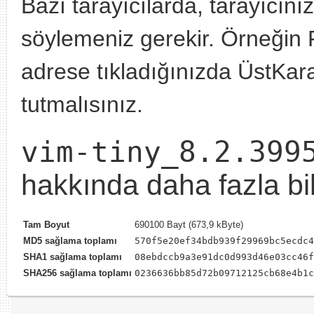
Bazı tarayıcılarda, tarayıcın
söylemeniz gerekir. Örneğin F
adrese tıkladığınızda ÜstKarak
tutmalısınız.
vim-tiny_8.2.399
hakkında daha fazla bil
Tam Boyut
690100 Bayt (673,9 kByte)
MD5 sağlama toplamı
570f5e20ef34bdb939f29969bc5ecdc4
SHA1 sağlama toplamı
08ebdccb9a3e91dc0d993d46e03cc46f
SHA256 sağlama toplamı
0236636bb85d72b09712125cb68e4b1c