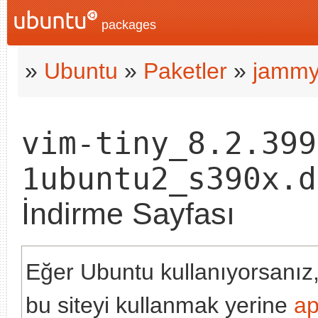
packages
»
Ubuntu
»
Paketler
»
jamm
vim-tiny_8.2.399
1ubuntu2_s390x.d
İndirme Sayfası
Eğer Ubuntu kullanıyorsanız,
bu siteyi kullanmak yerine
ap