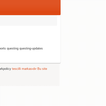
ports questing questing-updates
arkpolicy
tescilli markasıdır
Bu site