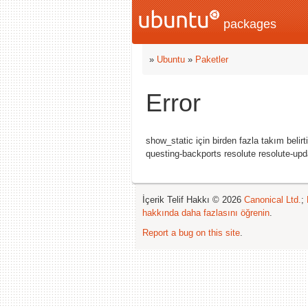
packages
»
Ubuntu
»
Paketler
Error
show_static için birden fazla takım bel
questing-backports resolute resolute-upd
İçerik Telif Hakkı © 2026
Canonical Ltd.
;
hakkında daha fazlasını öğrenin
.
Report a bug on this site
.