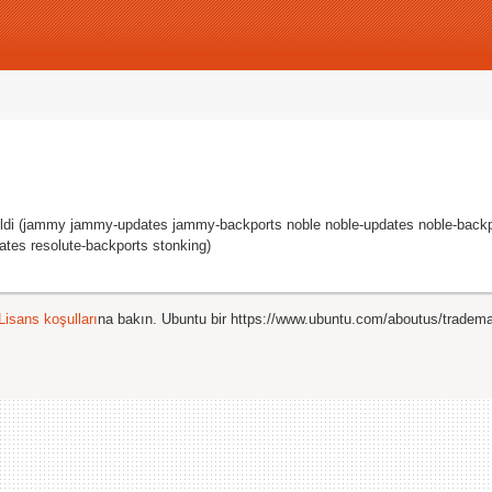
irtildi (jammy jammy-updates jammy-backports noble noble-updates noble-back
ates resolute-backports stonking)
Lisans koşulları
na bakın. Ubuntu bir https://www.ubuntu.com/aboutus/tradem